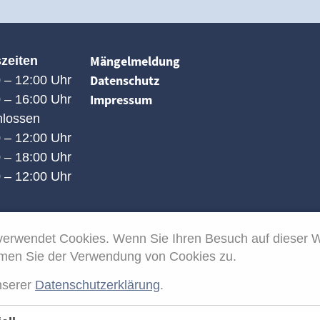
Navigation
Mängelmeldung
zeiten
überspringen
Datenschutz
 – 12:00 Uhr
Impressum
 – 16:00 Uhr
hlossen
 – 12:00 Uhr
 – 18:00 Uhr
 – 12:00 Uhr
verwendet Cookies. Wenn Sie Ihren Besuch auf dieser 
immen Sie der Verwendung von Cookies zu.
nserer
Datenschutzerklärung
.